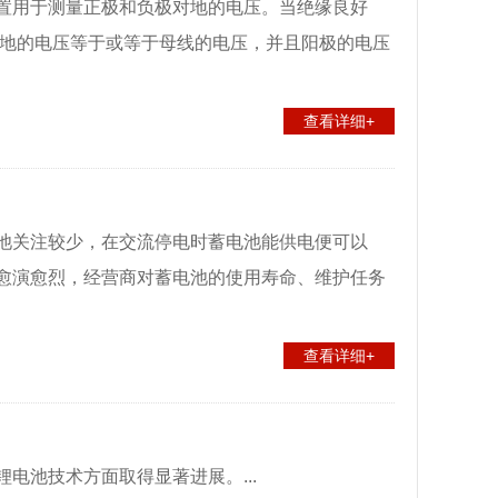
置用于测量正极和负极对地的电压。当绝缘良好
对地的电压等于或等于母线的电压，并且阳极的电压
查看详细+
池关注较少，在交流停电时蓄电池能供电便可以
愈演愈烈，经营商对蓄电池的使用寿命、维护任务
查看详细+
电池技术方面取得显著进展。...