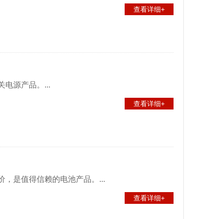
查看详细+
源产品‌。...
查看详细+
，是值得信赖的电池产品。...
查看详细+