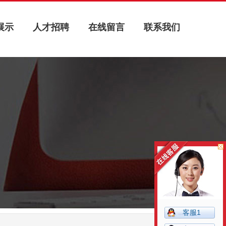
展示
人才招聘
在线留言
联系我们
展示
人才招聘
在线留言
联系我们
客服1