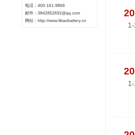
电话：400-161-9868
20
邮件：3842852692@qq.com
网站：
http://www.libaobattery.cn
1-
20
1-
20