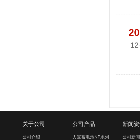
20
12
关于公司
公司产品
新闻资
公司介绍
力宝蓄电池NP系列
公司新闻