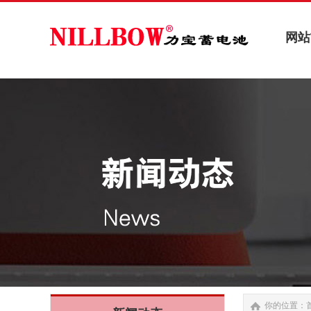
网站
网站
你的位置：