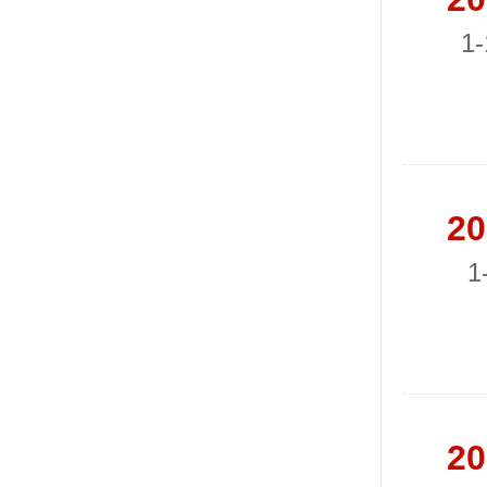
1-
20
1
20