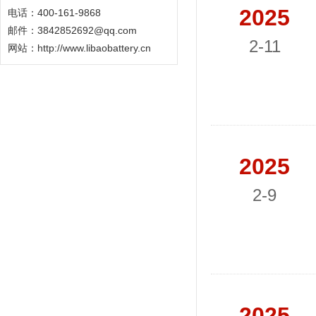
2025
电话：400-161-9868
邮件：3842852692@qq.com
2-11
网站：
http://www.libaobattery.cn
2025
2-9
2025